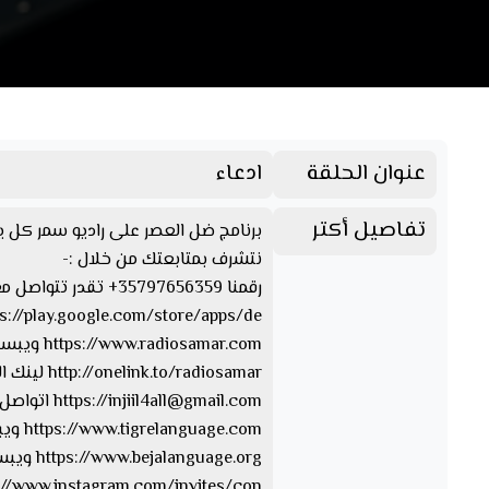
عنوان الحلقة
ادعاء
تفاصيل أكتر
برنامج ضل العصر على راديو سمر كل يو
نتشرف بمتابعتك من خلال :-
رقمنا 35797656359+ تقدر تتواصل معنا من خلال الواتسآب والفايبر والتليجرام https://www.facebook.com/Radio.Samar…. صفحتنا على الفيسبوك
https://play.google.com/store/apps/de… تقدر تحمل ابلكيشن راديو سمر
https://www.radiosamar.com ويبسايت راديو سمر
http://onelink.to/radiosamar لينك الصفحة والأبلكيشن
injiil4all@gmail.com
https://
اتواصل 
https://www.tigrelanguage.com ويبسايت بلغة التقرايت
https://www.bejalanguage.org ويبسايت بلغة البيجة
https://www.instagram.com/invites/con… الإن