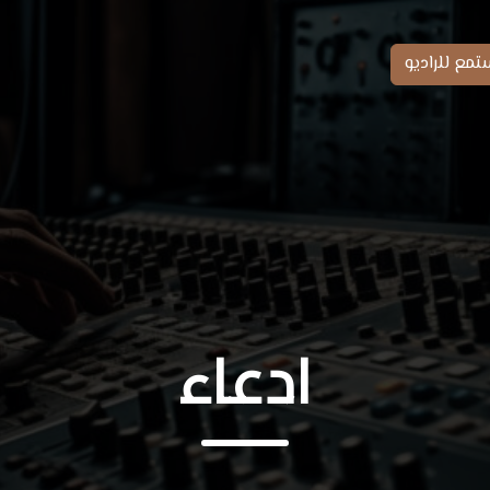
تمع للراديو
ادعاء