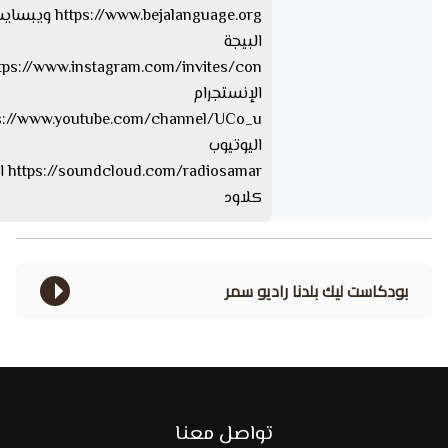
s://www.bejalanguage.org
البيجة
الإنستجرام
اليوتيوب
iosamar
كلاود
بودكاست ليك بلدنا راديو سمر
تواصل معنا