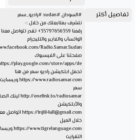
تفاصيل أكتر
#السودان #sudan #راديو_سمر
نتشرف بمتابعتك من خلال :-
رقمنا 35797656359+ تقدر تتواصل 
الواتسآب والفايبر والتليجرام
www.facebook.com/Radio.Samar.Sudan
صفحتنا على الفيسبوك
تحمل ابلكيشن راديو سمر من هنا
https://www.radiosamar.com
سمر
http://onelink.to/radiosamar ل
والأبلكيشن
injiil4all@gmail.com
https://
اتواصل معا
خلال الميل
ww.tigrelanguage.com
التقرايت