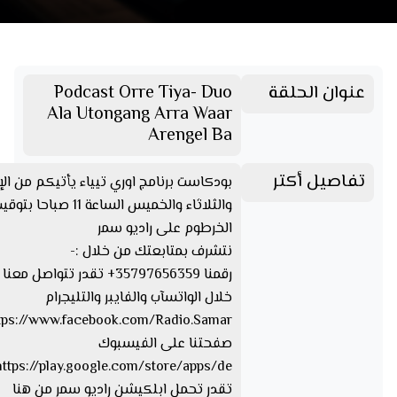
عنوان الحلقة
Podcast Orre Tiya- Duo
Ala Utongang Arra Waar
Arengel Ba
تفاصيل أكتر
بودكاست برنامج اوري تيياء يأتيكم من الإ
والثلاثاء والخميس الساعة 11 صباحا بتو
الخرطوم على راديو سمر
نتشرف بمتابعتك من خلال :-
رقمنا 35797656359+ تقدر تتواصل مع
خلال الواتسآب والفايبر والتليجرام
صفحتنا على الفيسبوك
تقدر تحمل ابلكيشن راديو سمر من هنا