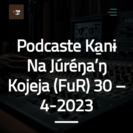
Podcaste Ka̱nɨ
Na Júréŋa’ŋ
Kojeja (FuR) 30 –
4-2023