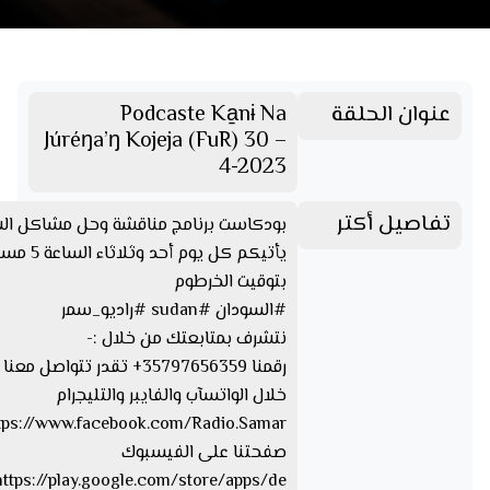
عنوان الحلقة
Podcaste Ka̱nɨ Na
Júréŋa’ŋ Kojeja (FuR) 30 –
4-2023
تفاصيل أكتر
بودكاست برنامج مناقشة وحل مشاكل ال
يأتيكم كل يوم أحد وثلاثاء الس
بتوقيت الخرطوم
#السودان #sudan #راديو_سمر
نتشرف بمتابعتك من خلال :-
رقمنا 35797656359+ تقدر تتواصل مع
خلال الواتسآب والفايبر والتليجرام
صفحتنا على الفيسبوك