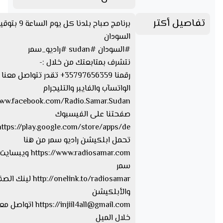
تفاصيل أكتر
برنامج صباح بلدنا كل يوم الساعة 
السودان
#السودان #sudan #راديو_سمر
نتشرف بمتابعتك من خلال :-
رقمنا 35797656359+ تقدر تتواصل 
الواتسآب والفايبر والتليجرام
www.facebook.com/Radio.Samar.Sudan
صفحتنا على الفيسبوك
تحمل ابلكيشن راديو سمر من هنا
https://www.radiosamar.com
سمر
http://onelink.to/radiosamar ل
والأبلكيشن
injiil4all@gmail.com
https://
اتواصل معا
خلال الميل